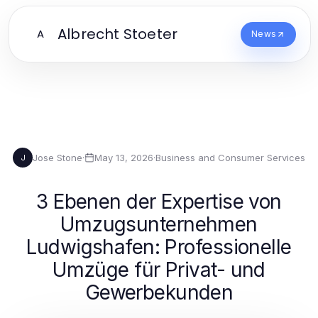
Albrecht Stoeter
A
News
Jose Stone
·
May 13, 2026
·
Business and Consumer Services
J
3 Ebenen der Expertise von
Umzugsunternehmen
Ludwigshafen: Professionelle
Umzüge für Privat- und
Gewerbekunden