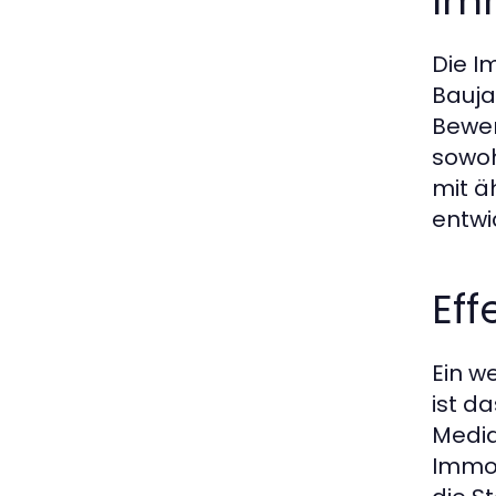
Im
Die I
Bauja
Bewer
sowoh
mit ä
entwi
Eff
Ein w
ist d
Media
Immob