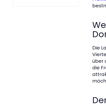
bestm
Wes
Do
Die L
Viert
über 
die F
attra
möcht
Dem