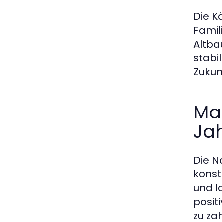
Die K
Famil
Altba
stabil
Zukun
Ma
Ja
Die N
konst
und l
posit
zu za