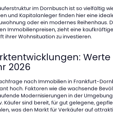
äuferstruktur im Dornbusch ist so vielfältig 
ien und Kapitalanleger finden hier eine idea
uwohnung oder ein modernes Reihenhaus. Di
en Immobilienpreisen, zieht eine kaufkräftige Z
ft ihrer Wohnsituation zu investieren.
rktentwicklungen: Werte
hr 2026
achfrage nach Immobilien in Frankfurt-Dorn
ant hoch. Faktoren wie die wachsende Bevöl
aufende Modernisierungen in der Umgebung 
iv. Käufer sind bereit, für gut gelegene, ge
hlen, was den Markt für Verkäufer auf attrakt