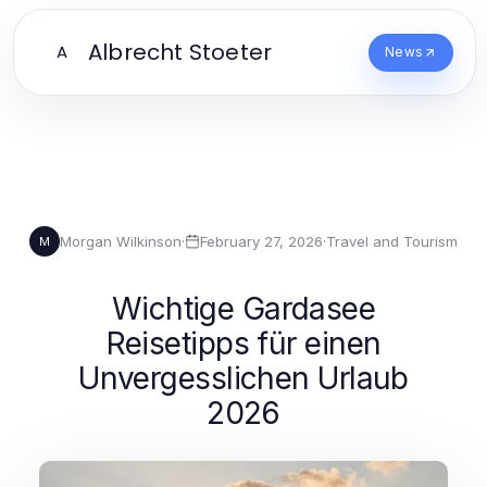
Albrecht Stoeter
A
News
Morgan Wilkinson
·
February 27, 2026
·
Travel and Tourism
M
Wichtige Gardasee
Reisetipps für einen
Unvergesslichen Urlaub
2026